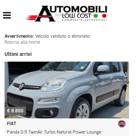
HOME
LISTA VEICOLI
Avvertimento:
Veicolo venduto o eliminato.
Ritorna alla home
IMPIANTI
Ultimi arrivi
IMPIANTI GPL
IMPIANTI METANO
ACQUISTIAMO USATO
ASSISTENZA
€ 8.800
FIAT
CONTATTI
Panda 0.9 TwinAir Turbo Natural Power Lounge
L