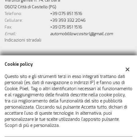
Via Biturgense n. 74, Cerbara
06012 Città di Castello (PG)
Telefono:
+39 075 851 1516
Cellulare:
+39 393 332 2046
Fax:
+39 075 851 1516
Email:
automobililowcostsrl@gmail.com
Indicazioni stradali
Dati fiscali:
Cookie policy
Automobili Low Cost Srls
Via Biturgense n. 74, Cerbara, Città di Castello (PG)
Questo sito e gli strumenti terzi in esso integrati trattano dati
C.F/P.IVA:
02546800414
personali (es. dati di navigazione o indirizzi IP) e fanno uso di
Cookie, Pixel, Tag o altri identificatori necessari al funzionamento
Registro delle imprese:
PG
e al raggiungimento delle finalità descritte nella cookie policy,
tra cui miglioramento della funzionalità del sito e pubblicità
personalizzata. Cliccando sul pulsante Accetta tutto, dichiari di
accettare l'uso di queste tecnologie. In alternativa, puoi
personalizzare le tue scelte utilizzando l'apposito pulsante.
Scopri di più e personalizza.