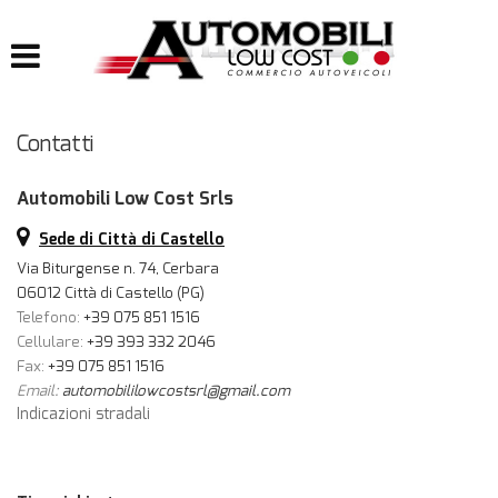
HOME
LISTA VEICOLI
Contatti
IMPIANTI
Automobili Low Cost Srls
IMPIANTI GPL
Sede di Città di Castello
IMPIANTI METANO
Via Biturgense n. 74, Cerbara
06012 Città di Castello (PG)
Telefono:
+39 075 851 1516
ACQUISTIAMO USATO
Cellulare:
+39 393 332 2046
Fax:
+39 075 851 1516
Email:
automobililowcostsrl@gmail.com
ASSISTENZA
Indicazioni stradali
CONTATTI