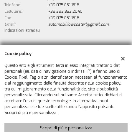
Telefono:
+39 075 851 1516
Cellulare:
+39 393 332 2046
Fax:
+39 075 851 1516
Email:
automobililowcostsrl@gmail.com
Indicazioni stradali
Dati fiscali:
Cookie policy
Automobili Low Cost Srls
Via Biturgense n. 74, Cerbara, Città di Castello (PG)
Questo sito e gli strumenti terzi in esso integrati trattano dati
C.F/P.IVA:
02546800414
personali (es. dati di navigazione o indirizzi IP) e fanno uso di
Cookie, Pixel, Tag o altri identificatori necessari al funzionamento
Registro delle imprese:
PG
e al raggiungimento delle finalità descritte nella cookie policy,
tra cui miglioramento della funzionalità del sito e pubblicità
personalizzata. Cliccando sul pulsante Accetta tutto, dichiari di
accettare l'uso di queste tecnologie. In alternativa, puoi
personalizzare le tue scelte utilizzando l'apposito pulsante.
Scopri di più e personalizza.
Scopri di più e personalizza
Copyright © 2026 GestionaleAuto.com S.r.l., Tutti i diritti riservati