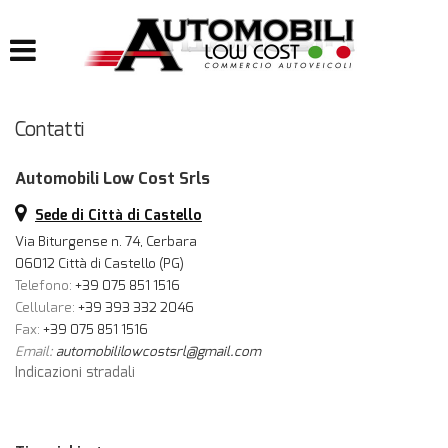
HOME
LISTA VEICOLI
Contatti
IMPIANTI
Automobili Low Cost Srls
IMPIANTI GPL
Sede di Città di Castello
IMPIANTI METANO
Via Biturgense n. 74, Cerbara
06012 Città di Castello (PG)
Telefono:
+39 075 851 1516
ACQUISTIAMO USATO
Cellulare:
+39 393 332 2046
Fax:
+39 075 851 1516
Email:
automobililowcostsrl@gmail.com
ASSISTENZA
Indicazioni stradali
CONTATTI