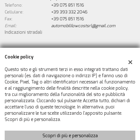
Telefono:
+39 075 851 1516
Cellulare:
+39 393 332 2046
Fax:
+39 075 851 1516
Email:
automobililowcostsrl@gmail.com
Indicazioni stradali
Dati fiscali:
Cookie policy
Automobili Low Cost Srls
Via Biturgense n. 74, Cerbara, Città di Castello (PG)
Questo sito e gli strumenti terzi in esso integrati trattano dati
C.F/P.IVA:
02546800414
personali (es. dati di navigazione o indirizzi IP) e fanno uso di
Cookie, Pixel, Tag o altri identificatori necessari al funzionamento
Registro delle imprese:
PG
e al raggiungimento delle finalità descritte nella cookie policy,
tra cui miglioramento della funzionalità del sito e pubblicità
personalizzata. Cliccando sul pulsante Accetta tutto, dichiari di
accettare l'uso di queste tecnologie. In alternativa, puoi
personalizzare le tue scelte utilizzando l'apposito pulsante.
Scopri di più e personalizza.
Scopri di più e personalizza
Copyright © 2026 GestionaleAuto.com S.r.l., Tutti i diritti riservati