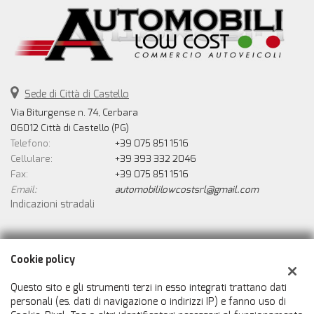
Sede di Città di Castello
Via Biturgense n. 74, Cerbara
06012 Città di Castello (PG)
Telefono:
+39 075 851 1516
Cellulare:
+39 393 332 2046
Fax:
+39 075 851 1516
Email:
automobililowcostsrl@gmail.com
Indicazioni stradali
Dati fiscali:
Cookie policy
Automobili Low Cost Srls
Via Biturgense n. 74, Cerbara, Città di Castello (PG)
Questo sito e gli strumenti terzi in esso integrati trattano dati
C.F/P.IVA:
02546800414
personali (es. dati di navigazione o indirizzi IP) e fanno uso di