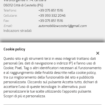
Via Biturgense n. 74, Cerbara
06012 Città di Castello (PG)
Telefono:
+39 075 851 1516
Cellulare:
+39 393 332 2046
Fax:
+39 075 851 1516
Email:
automobililowcostsrl@gmail.com
Indicazioni stradali
Dati fiscali:
Cookie policy
Automobili Low Cost Srls
Via Biturgense n. 74, Cerbara, Città di Castello (PG)
Questo sito e gli strumenti terzi in esso integrati trattano dati
C.F/P.IVA:
02546800414
personali (es. dati di navigazione o indirizzi IP) e fanno uso di
Cookie, Pixel, Tag o altri identificatori necessari al funzionamento
Registro delle imprese:
PG
e al raggiungimento delle finalità descritte nella cookie policy,
tra cui miglioramento della funzionalità del sito e pubblicità
personalizzata. Cliccando sul pulsante Accetta tutto, dichiari di
accettare l'uso di queste tecnologie. In alternativa, puoi
personalizzare le tue scelte utilizzando l'apposito pulsante.
Scopri di più e personalizza.