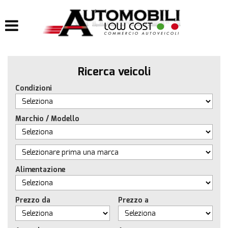
HOME
LISTA VEICOLI
Ricerca veicoli
IMPIANTI
Condizioni
IMPIANTI GPL
Marchio / Modello
IMPIANTI METANO
ACQUISTIAMO USATO
Alimentazione
ASSISTENZA
Prezzo da
Prezzo a
CONTATTI