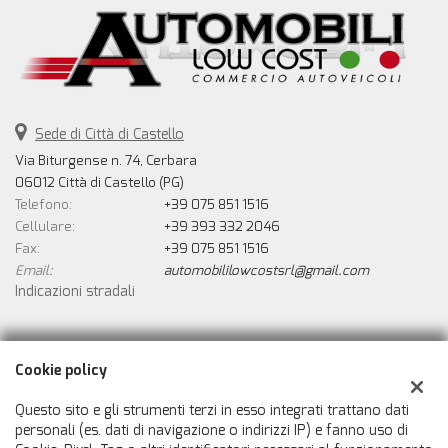
Sede di Città di Castello
Via Biturgense n. 74, Cerbara
06012 Città di Castello (PG)
Telefono:
+39 075 851 1516
Cellulare:
+39 393 332 2046
Fax:
+39 075 851 1516
Email:
automobililowcostsrl@gmail.com
Indicazioni stradali
Dati fiscali:
Cookie policy
Automobili Low Cost Srls
Via Biturgense n. 74, Cerbara, Città di Castello (PG)
Questo sito e gli strumenti terzi in esso integrati trattano dati
C.F/P.IVA:
02546800414
personali (es. dati di navigazione o indirizzi IP) e fanno uso di