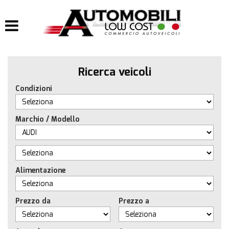
HOME
LISTA VEICOLI
Ricerca veicoli
IMPIANTI
Condizioni
IMPIANTI GPL
Marchio / Modello
IMPIANTI METANO
ACQUISTIAMO USATO
Alimentazione
ASSISTENZA
Prezzo da
Prezzo a
CONTATTI