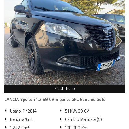
7.500 Euro
LANCIA Ypsilon 1.2 69 CV 5 porte GPL Ecochic Gold
Usato, 11/2014
51 KW/69 CV
Benzina/GPL
Cambio Manuale (5)
1.242 Cm³
108.000 Km