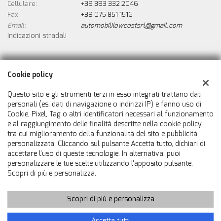
Cellulare:
+39 393 332 2046
Fax:
+39 075 851 1516
Email:
automobililowcostsrl@gmail.com
Indicazioni stradali
Dati fiscali:
Cookie policy
Automobili Low Cost Srls
Via Biturgense n. 74, Cerbara, Città di Castello (PG)
Questo sito e gli strumenti terzi in esso integrati trattano dati
C.F/P.IVA:
02546800414
personali (es. dati di navigazione o indirizzi IP) e fanno uso di
Cookie, Pixel, Tag o altri identificatori necessari al funzionamento
Registro delle imprese:
PG
e al raggiungimento delle finalità descritte nella cookie policy,
tra cui miglioramento della funzionalità del sito e pubblicità
personalizzata. Cliccando sul pulsante Accetta tutto, dichiari di
accettare l'uso di queste tecnologie. In alternativa, puoi
personalizzare le tue scelte utilizzando l'apposito pulsante.
Scopri di più e personalizza.
Scopri di più e personalizza
Copyright © 2026 GestionaleAuto.com S.r.l., Tutti i diritti riservati
-
Leggi l'informativa sulla privacy
-
Cookie Policy
Sito creato da:
GestionaleAuto.com
Accetta tutti