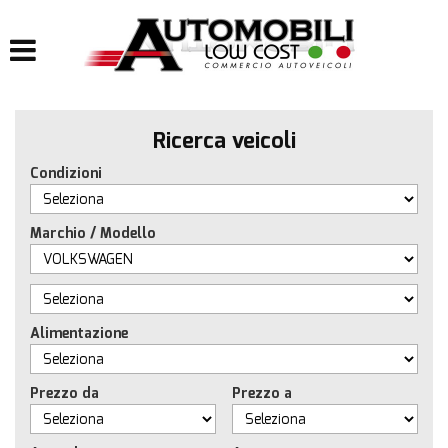
HOME
LISTA VEICOLI
Ricerca veicoli
IMPIANTI
Condizioni
IMPIANTI GPL
Marchio / Modello
IMPIANTI METANO
ACQUISTIAMO USATO
Alimentazione
ASSISTENZA
Prezzo da
Prezzo a
CONTATTI