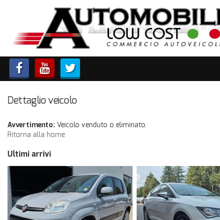
HOME
LISTA VEICOLI
IMPIANTI
IMPIANTI GPL
Dettaglio veicolo
IMPIANTI METANO
Avvertimento:
Veicolo venduto o eliminato.
Ritorna alla home
ACQUISTIAMO USATO
Ultimi arrivi
ASSISTENZA
CONTATTI