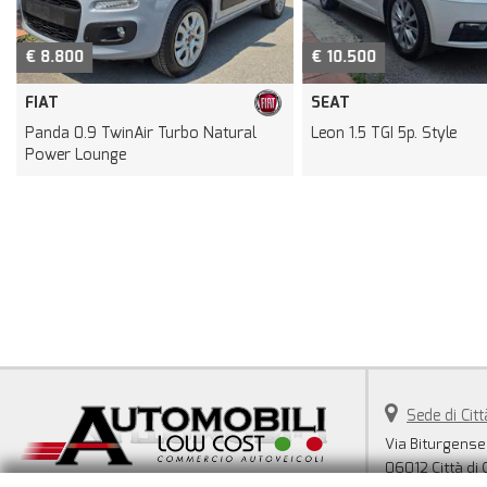
€ 8.800
€ 10.500
FIAT
SEAT
Panda 0.9 TwinAir Turbo Natural
Leon 1.5 TGI 5p. Style
Power Lounge
Sede di Citt
Via Biturgense
06012 Città di 