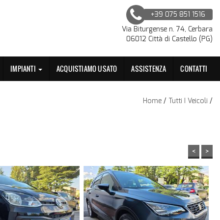
+39 075 851 1516
Via Biturgense n. 74, Cerbara
06012 Città di Castello (PG)
IMPIANTI
ACQUISTIAMO USATO
ASSISTENZA
CONTATTI
Home
/
Tutti I Veicoli
/
<
>