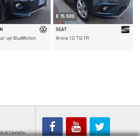
€ 15.500
N
SEAT
olor up! BlueMotion
Arona 1.0 TGI FR
L
tà di Castello