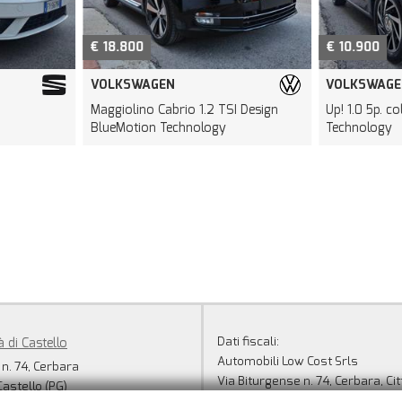
€ 18.800
€ 10.900
VOLKSWAGEN
VOLKSWAGE
Maggiolino Cabrio 1.2 TSI Design
Up! 1.0 5p. c
BlueMotion Technology
Technology
Dati fiscali:
à di Castello
Automobili Low Cost Srls
 n. 74, Cerbara
Via Biturgense n. 74, Cerbara, Cit
Castello (PG)
(PG)