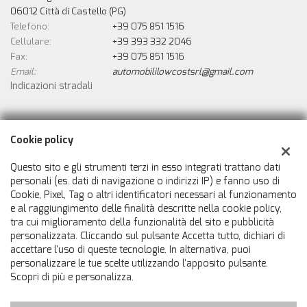
06012 Città di Castello (PG)
Telefono:
+39 075 851 1516
Cellulare:
+39 393 332 2046
Fax:
+39 075 851 1516
Email:
automobililowcostsrl@gmail.com
Indicazioni stradali
Dati fiscali:
Cookie policy
Automobili Low Cost Srls
Via Biturgense n. 74, Cerbara, Città di Castello (PG)
Questo sito e gli strumenti terzi in esso integrati trattano dati
C.F/P.IVA:
02546800414
personali (es. dati di navigazione o indirizzi IP) e fanno uso di
Cookie, Pixel, Tag o altri identificatori necessari al funzionamento
Registro delle imprese:
PG
e al raggiungimento delle finalità descritte nella cookie policy,
tra cui miglioramento della funzionalità del sito e pubblicità
personalizzata. Cliccando sul pulsante Accetta tutto, dichiari di
accettare l'uso di queste tecnologie. In alternativa, puoi
personalizzare le tue scelte utilizzando l'apposito pulsante.
Scopri di più e personalizza.