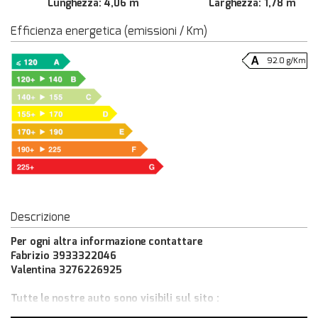
Lunghezza: 4,06 m
Larghezza: 1,78 m
Efficienza energetica (emissioni / Km)
92.0 g/Km
Descrizione
Per ogni altra informazione contattare
Fabrizio 3933322046
Valentina 3276226925
Tutte le nostre auto sono visibili sul sito :
www.automobililowcost.it