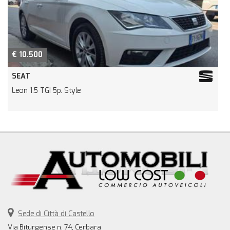
€ 10.500
SEAT
Leon 1.5 TGI 5p. Style
M
Sede di Città di Castello
Via Biturgense n. 74, Cerbara