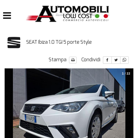
HOME
LISTA VEICOLI
SEAT Ibiza 1.0 TGI 5 porte Style
IMPIANTI
Stampa
Condividi
IMPIANTI GPL
IMPIANTI METANO
1
/
22
ACQUISTIAMO USATO
ASSISTENZA
CONTATTI