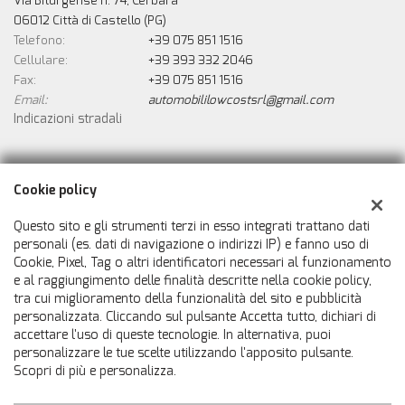
Via Biturgense n. 74, Cerbara
06012 Città di Castello (PG)
Telefono:
+39 075 851 1516
Cellulare:
+39 393 332 2046
Fax:
+39 075 851 1516
Email:
automobililowcostsrl@gmail.com
Indicazioni stradali
Dati fiscali:
Cookie policy
Automobili Low Cost Srls
Via Biturgense n. 74, Cerbara, Città di Castello (PG)
Questo sito e gli strumenti terzi in esso integrati trattano dati
C.F/P.IVA:
02546800414
personali (es. dati di navigazione o indirizzi IP) e fanno uso di
Cookie, Pixel, Tag o altri identificatori necessari al funzionamento
Registro delle imprese:
PG
e al raggiungimento delle finalità descritte nella cookie policy,
tra cui miglioramento della funzionalità del sito e pubblicità
personalizzata. Cliccando sul pulsante Accetta tutto, dichiari di
accettare l'uso di queste tecnologie. In alternativa, puoi
personalizzare le tue scelte utilizzando l'apposito pulsante.
Scopri di più e personalizza.