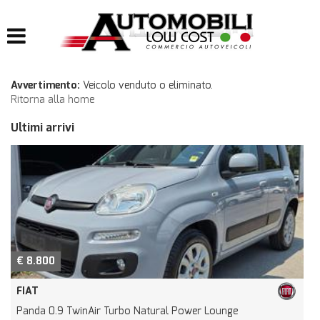
HOME
LISTA VEICOLI
Avvertimento:
Veicolo venduto o eliminato.
Ritorna alla home
IMPIANTI
Ultimi arrivi
IMPIANTI GPL
IMPIANTI METANO
ACQUISTIAMO USATO
ASSISTENZA
€ 8.800
FIAT
CONTATTI
Panda 0.9 TwinAir Turbo Natural Power Lounge
L